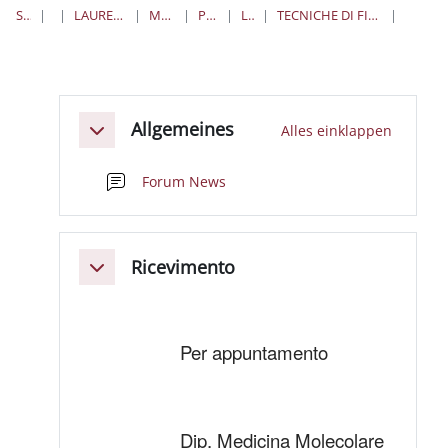
STARTSEITE
KURSE
LAUREE TRIENNALI, MAGISTRALI, A CICLO UNICO
MEDICINA E ODONTOIATRIA
PROFESSIONI SANITARIE
LAUREE TRIENNALI
TECNICHE DI FISIOPATOLOGIA CARDIOCIRCOLATORIA E PERFUSIONE CARDIOVASCOLARE
TFCPC
Abschnittsübersicht
Allgemeines
Alles einklappen
Einklappen
Forum News
Ricevimento
Einklappen
Per appuntamento
Dip. Medicina Molecolare