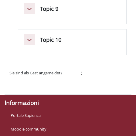
Topic 9
Einklappen
Topic 10
Einklappen
Sie sind als Gast angemeldet (
Anmelden
)
Datenschutzinfos
Laden Sie die mobile App
Informazioni
Portale Sapienza
Moodle community