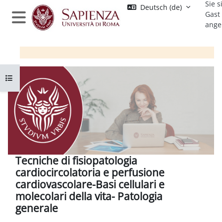
Sie s
Zum Hauptinhalt
Deutsch ‎(de)‎
Gast
ange
Website-Übersicht
Kursindex öffnen
Tecniche di fisiopatologia
cardiocircolatoria e perfusione
cardiovascolare-Basi cellulari e
molecolari della vita- Patologia
generale