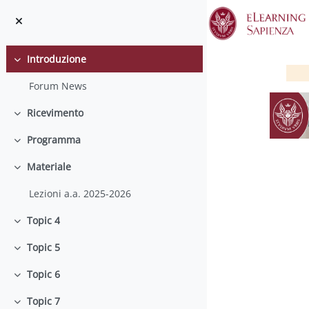
Vai al contenuto principale
Introduzione
Minimizza
Forum News
Ricevimento
Minimizza
Programma
Minimizza
Materiale
Minimizza
Lezioni a.a. 2025-2026
Topic 4
Minimizza
Topic 5
S
Minimizza
Topic 6
Minimizza
Topic 7
Minimizza