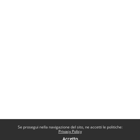
Se prosegui nella navigazione del sito, ne accetti le politiche:
Privacy Policy
Accetto