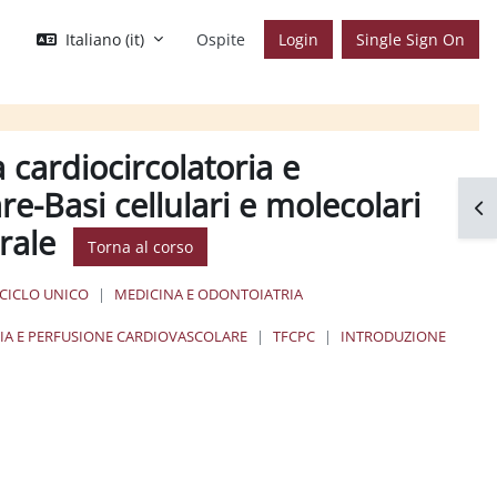
Italiano ‎(it)‎
Ospite
Login
Single Sign On
a cardiocircolatoria e
e-Basi cellulari e molecolari
Apr
erale
Torna al corso
 CICLO UNICO
MEDICINA E ODONTOIATRIA
IA E PERFUSIONE CARDIOVASCOLARE
TFCPC
INTRODUZIONE