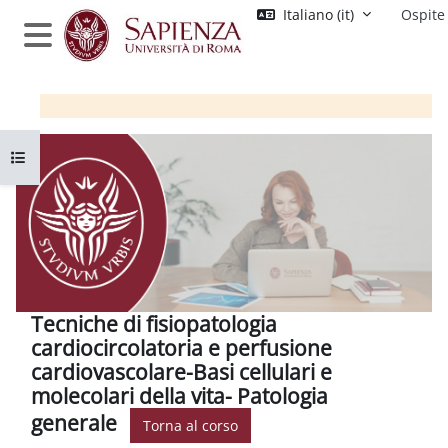
Vai al contenuto principale
Italiano ‎(it)‎
Ospite
Pannello laterale
Apri indice del corso
Tecniche di fisiopatologia
cardiocircolatoria e perfusione
cardiovascolare-Basi cellulari e
molecolari della vita- Patologia
generale
Torna al corso