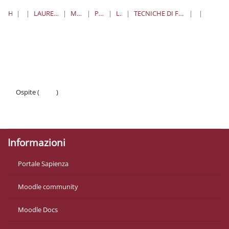
HOME
CORSI
LAUREE TRIENNALI, MAGISTRALI, A CICLO UNICO
MEDICINA E ODONTOIATRIA
PROFESSIONI SANITARIE
LAUREE TRIENNALI
TECNICHE DI FISIOPATOLOGIA CARDIOCIRCOLATORIA E PERFUSIONE CARDIOVASCOLARE
TFCPC
TOPIC 
Schema della sezione
Ospite (
Login
)
Politiche
Ottieni l'app mobile
Informazioni
Portale Sapienza
Moodle community
Moodle Docs