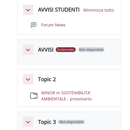
Schema della sezione
AVVISI STUDENTI
Minimizza tutto
Minimizza
Forum News
AVVISI
Evidenziato
Non disponibile
Minimizza
Topic 2
Minimizza
MINOR in SOSTENIBILITA'
Cartella
AMBIENTALE - provvisorio
Topic 3
Non disponibile
Minimizza