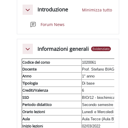
Schema della sezione
Introduzione
Minimizza tutto
Minimizza
Forum News
Informazioni generali
Evidenziato
Minimizza
Codice del corso
1020061
Docente
st
Prof. Stefano BIAGIONI
Anno
1° anno
Tipologia
Di base
Crediti/Valenza
6
SSD
BIO/12 - biochimica clinica 
Periodo didattico
Secondo semestre
Orario lezioni
Lunedì e Mercoledì 11:00 - 
Aula
Aula Tecce (Aula B) Edificio
Inizio lezion
i
02/03/2022