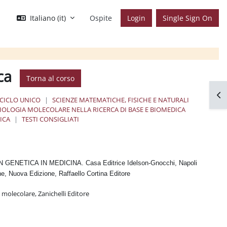
Italiano ‎(it)‎
Ospite
Login
Single Sign On
ica
Torna al corso
Apr
 CICLO UNICO
SCIENZE MATEMATICHE, FISICHE E NATURALI
BIOLOGIA MOLECOLARE NELLA RICERCA DI BASE E BIOMEDICA
ICA
TESTI CONSIGLIATI
GENETICA IN MEDICINA. Casa Editrice Idelson-Gnocchi, Napoli
he, Nuova Edizione, Raffaello Cortina Editore
a molecolare, Zanichelli Editore