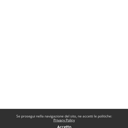
Se prosegui nella navigazione del sito, ne accetti le politiche:
Privacy Policy
Accetto