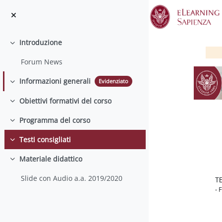
Vai al contenuto principale
Introduzione
Minimizza
Forum News
Informazioni generali
Evidenziato
Minimizza
Obiettivi formativi del corso
Minimizza
Programma del corso
Minimizza
Testi consigliati
Minimizza
S
Materiale didattico
Minimizza
Slide con Audio a.a. 2019/2020
T
- 