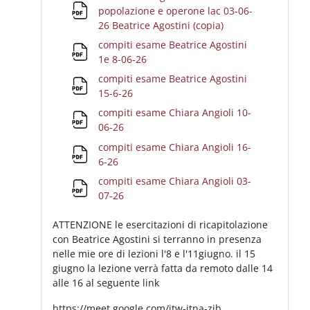
popolazione e operone lac 03-06-
File
26 Beatrice Agostini (copia)
compiti esame Beatrice Agostini
File
1e 8-06-26
compiti esame Beatrice Agostini
File
15-6-26
compiti esame Chiara Angioli 10-
File
06-26
compiti esame Chiara Angioli 16-
File
6-26
compiti esame Chiara Angioli 03-
File
07-26
ATTENZIONE le esercitazioni di ricapitolazione
con Beatrice Agostini si terranno in presenza
nelle mie ore di lezioni l'8 e l'11giugno. il 15
giugno la lezione verrà fatta da remoto dalle 14
alle 16 al seguente link
https://meet.google.com/jtw-jtna-zjb