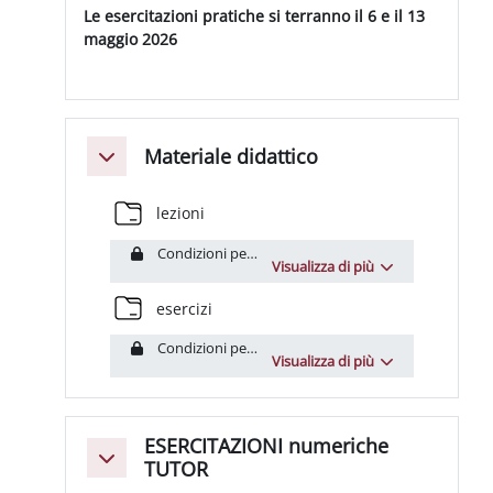
Le esercitazioni pratiche si terranno il 6 e il 13
maggio 2026
Materiale didattico
Minimizza
Cartella
lezioni
Condizioni per l'accesso: Il campo
Indirizzo email
de
Visualizza di più
Cartella
esercizi
Condizioni per l'accesso: Il campo
Indirizzo email
de
Visualizza di più
ESERCITAZIONI numeriche
Minimizza
TUTOR