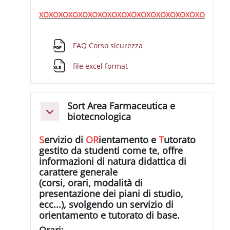
XOXOXOXOXOXOXOXOXOXOXOXOXOXOXOXOXOXOXOX
File
FAQ Corso sicurezza
file excel format
Sort Area Farmaceutica e
Minimizza
biotecnologica
S
ervizio
di
OR
ientamento
e
T
utorato
gestito da studenti come te, offre
informazioni di natura didattica di
carattere generale
(corsi, orari, modalità di
presentazione dei piani di studio,
ecc...), svolgendo un servizio di
orientamento e tutorato di base.
Orari
: