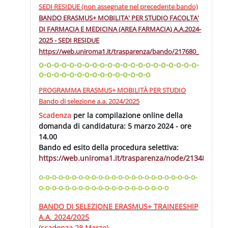
SEDI RESIDUE (non assegnate nel precedente bando)
BANDO ERASMUS+ MOBILITA' PER STUDIO FACOLTA'
DI FARMACIA E MEDICINA (AREA FARMACIA) A.A.2024-
2025 - SEDI RESIDUE
https://web.uniroma1.it/
trasparenza/bando/217680_
o-o-o-o-o-o-o-o-o-o-o-o-o-o-o-o-o-o-o-o-o-
o-o-o-o-o-o-o-o-o-o-o-o-o-o-o
PROGRAMMA ERASMUS+ MOBILITÀ PER STUDIO
Bando di selezione a.a. 2024/2025
Scadenza
per la compilazione online della
domanda di candidatura:
5 marzo 2024 - ore
14.00
Bando ed esito della procedura selettiva:
https://web.uniroma1.it/trasparenza/node/213481/
o-o-o-o-o-o-o-o-o-o-o-o-o-o-o-o-o-o-o-o-o-o-o-o-
o-o-o-o-o-o-o-o-o-o-o-o-o-o-o-o-o-o-o-o
BANDO DI SELEZIONE ERASMUS+ TRAINEESHIP
A.A. 2024/2025
(scadenza 28 Marzo)