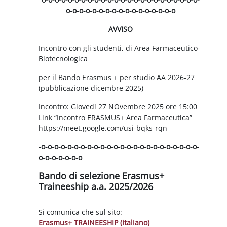
o-o-o-o-o-o-o-o-o-o-o-o-o-o-o-o-o
AVVISO
Incontro con gli studenti, di Area Farmaceutico-
Biotecnologica
per il Bando Erasmus + per studio AA 2026-27
(pubblicazione dicembre 2025)
Incontro: Giovedì 27 NOvembre 2025 ore 15:00
Link “Incontro ERASMUS+ Area Farmaceutica”
https://meet.google.com/usi-bqks-rqn
-o-o-o-o-o-o-o-o-o-o-o-o-o-o-o-o-o-o-o-o-o-o-o-o-
o-o-o-o-o-o-o
Bando di selezione Erasmus+
Traineeship a.a. 2025/2026
Si comunica che sul sito:
Erasmus+ TRAINEESHIP (italiano)