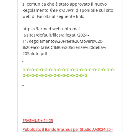
si comunica che è stato approvato il nuovo
Regolamento
free movers
, disponibile sul sito
web di Facoltà al seguente link:
https://farmed.web.uniroma1.
it/sites/default/files/
allegati/2024-
11/Regolamento%
20Free%20Movers%20-
%20Facolta%
CC%80%20Scienze%20della%
20Salute.pdf
o-o-o-o-o-o-o-o-o-o-o-o-o-o-o-o-o-o-o-o-o-
o-o-o-o-o-o-o-o-o-o-o-o-o-o-o
ERASMUS + 24-25
Pubblicato il
Bando Erasmus per Studio AA2024-25 -