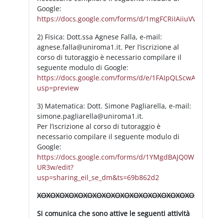
Google:
https://docs.google.com/forms/d/1mgFCRiIAiiuVVPhkt
2) Fisica: Dott.ssa Agnese Falla, e-mail:
agnese.falla@uniroma1.it. Per l’iscrizione al
corso di tutoraggio è necessario compilare il
seguente modulo di Google:
https://docs.google.com/forms/d/e/1FAIpQLScwAHg
usp=preview
3) Matematica: Dott. Simone Pagliarella, e-mail:
simone.pagliarella@uniroma1.it.
Per l’iscrizione al corso di tutoraggio è
necessario compilare il seguente modulo di
Google:
https://docs.google.com/forms/d/1YMgdBAJQ0WFC9X
UR3w/edit?
usp=sharing_eil_se_dm&ts=69b862d2
XOXOXOXOXOXOXOXOXOXOXOXOXOXOXOXOXOXOXO
Si c
omunica che sono attive le seguenti attività