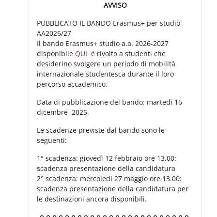
AVVISO
PUBBLICATO IL BANDO Erasmus+ per studio
AA2026/27
Il bando Erasmus+ studio a.a. 2026-2027
disponibile
QUI
è rivolto a studenti che
desiderino svolgere un periodo di mobilità
internazionale studentesca durante il loro
percorso accademico.
Data di pubblicazione del bando: martedì 16
dicembre 2025.
Le scadenze previste dal bando sono le
seguenti:
1° scadenza: giovedì 12 febbraio ore 13.00:
scadenza presentazione della candidatura
2° scadenza: mercoledì 27 maggio ore 13.00:
scadenza presentazione della candidatura per
le destinazioni ancora disponibili.
o-o-o-o-o-o-o-o-o-o-o-o-o-o-o-o-o-o-o-o-o-o-o-o-