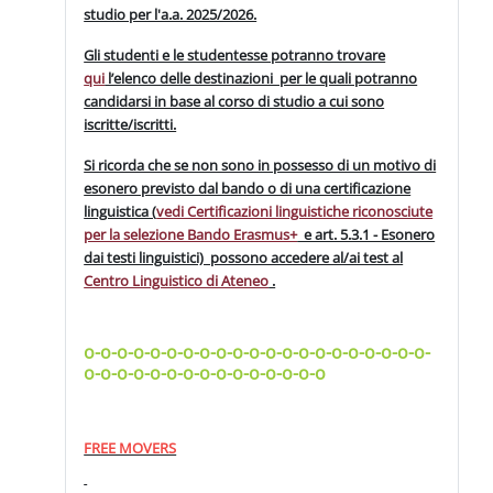
studio per l'a.a. 2025/2026.
Gli studenti e le studentesse potranno trovare
qui
l’elenco delle destinazioni per le quali potranno
candidarsi in base al corso di studio a cui sono
iscritte/iscritti.
Si ricorda che se non sono in possesso di un motivo di
esonero previsto dal bando o di una certificazione
linguistica (
vedi Certificazioni linguistiche riconosciute
per la selezione Bando Erasmus+
e art. 5.3.1 - Esonero
dai testi linguistici) possono accedere al/ai test al
Centro Linguistico di Ateneo
.
o-o-o-o-o-o-o-o-o-o-o-o-o-o-o-o-o-o-o-o-o-
o-o-o-o-o-o-o-o-o-o-o-o-o-o-o
FREE MOVERS