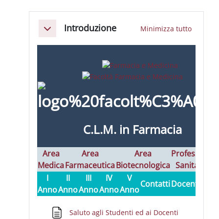
Schema della sezione
Introduzione
Minimizza tutto
Minimizza
C.L.M. in Farmacia
Area
Area
Area
Professioni
Medica
Farmaceutica
Biotecnologica
Sanitarie
I
I
II
III
IV
V
Contatti
Docenti
Anno
Anno
Anno
Anno
Anno
Pagina
Saluto agli Studenti ed ai Docenti