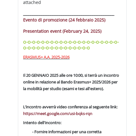
attached
______________________________
____________________
Evento di promozione (24 febbraio 2025)
Presentation event (February 24, 2025)
o-o-o-o-o-o-o-o-o-o-o-o-o-o-o-o-o-o-o-o-o-
o-o-o-o-o-o-o-o-o-o-o-o-o-o-o
ERASMUS+ A.A. 2025-2026
Il 20 GENNAIO 2025 alle ore 10:00,
si terrà un incontro
online in relazione al Bando Erasmus+ 2025/2026 per
la mobilità per studio (esami e tesi all'estero).
L’incontro avverrà video conferenza al seguente link:
https://meet.google.com/usi-bqks-rqn
Intento dell'incontro:
- Fornire informazioni per una corretta