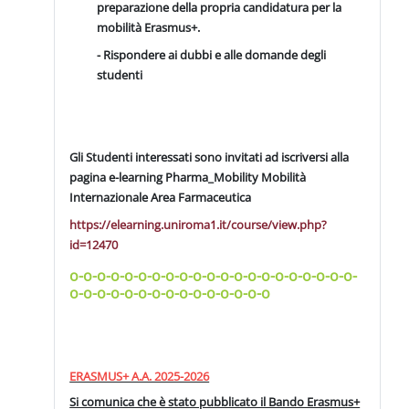
preparazione della propria candidatura per la
mobilità Erasmus+.
- Rispondere ai dubbi e alle domande degli
studenti
Gli Studenti interessati sono invitati ad iscriversi alla
pagina e-learning Pharma_Mobility Mobilità
Internazionale Area Farmaceutica
https://elearning.uniroma1.it/course/view.php?
id=12470
o-o-o-o-o-o-o-o-o-o-o-o-o-o-o-o-o-o-o-o-o-
o-o-o-o-o-o-o-o-o-o-o-o-o-o-o
ERASMUS+ A.A. 2025-2026
Si comunica che è stato pubblicato il Bando Erasmus+