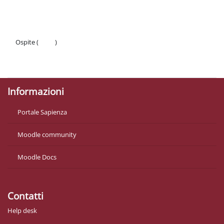
Schema della sezione
Ospite (
Login
)
Politiche
Ottieni l'app mobile
Informazioni
Portale Sapienza
Moodle community
Moodle Docs
Contatti
Help desk