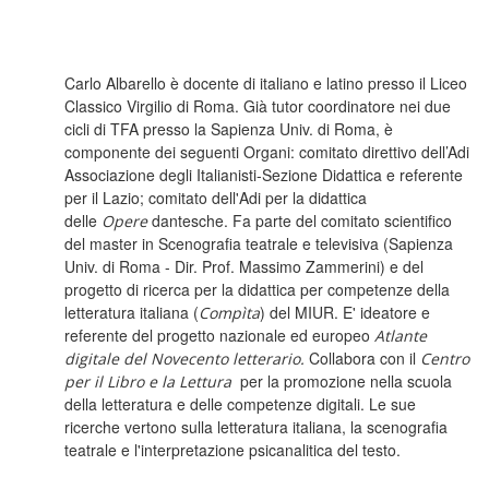
Perfilado de sección
Carlo Albarello è docente di italiano e latino presso il Liceo
Classico Virgilio di Roma. Già tutor coordinatore nei due
cicli di TFA presso la Sapienza Univ. di Roma, è
componente dei seguenti Organi: comitato direttivo dell’Adi
Associazione degli Italianisti-Sezione Didattica e referente
per il Lazio; comitato dell'Adi per la didattica
delle
dantesche. Fa parte del comitato scientifico
Opere
del master in Scenografia teatrale e televisiva (Sapienza
Univ. di Roma - Dir. Prof. Massimo Zammerini) e del
progetto di ricerca per la didattica per competenze della
letteratura italiana (
) del MIUR. E' ideatore e
Compìta
referente del progetto nazionale ed europeo
Atlante
Collabora con il
digitale del Novecento letterario.
Centro
per la promozione
nella scuola
per il Libro e la Lettura
della letteratura e delle competenze digitali. Le sue
ricerche vertono sulla letteratura italiana, la scenografia
teatrale e l'interpretazione psicanalitica del testo.