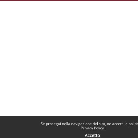
Se prosegui nella navigazione del sito, ne accetti le politi
Privacy Policy
Accetto