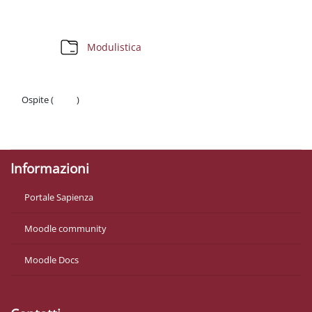
Schema della sezione
Cartella
Modulistica
Ospite (
Login
)
Politiche
Ottieni l'app mobile
Informazioni
Portale Sapienza
Moodle community
Moodle Docs