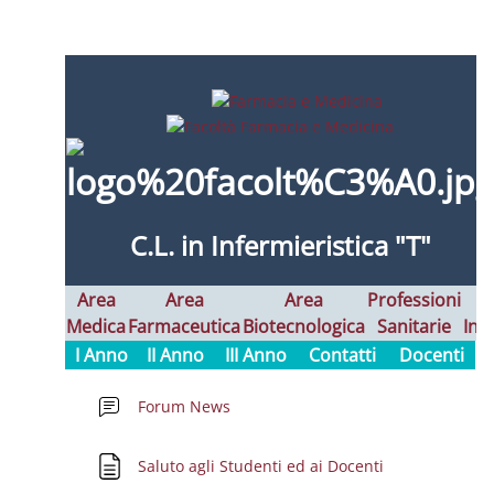
Schema della sezione
C.L. in Infermieristica "T"
Area
Area
Area
Professioni
Medica
Farmaceutica
Biotecnologica
Sanitarie
Int
I Anno
II Anno
III Anno
Contatti
Docenti
Forum News
Pagina
Saluto agli Studenti ed ai Docenti