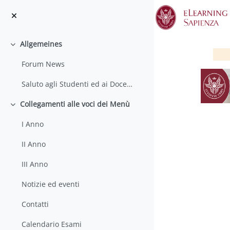
Zum Hauptinhalt
Allgemeines
Einklappen
Forum News
Saluto agli Studenti ed ai Docenti
Collegamenti alle voci dei Menù
Einklappen
I Anno
II Anno
A
III Anno
Notizie ed eventi
Contatti
Calendario Esami