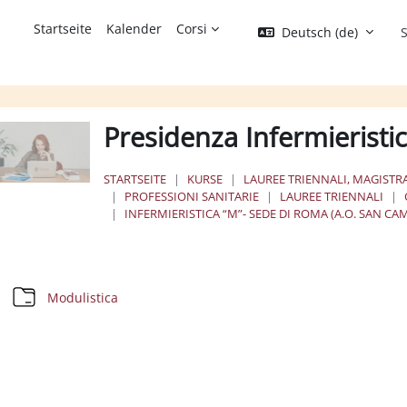
Startseite
Kalender
Corsi
Deutsch ‎(de)‎
S
Presidenza Infermieristi
STARTSEITE
KURSE
LAUREE TRIENNALI, MAGISTRA
PROFESSIONI SANITARIE
LAUREE TRIENNALI
INFERMIERISTICA “M”- SEDE DI ROMA (A.O. SAN CA
bschnittsübersicht
Verzeichnis
Modulistica