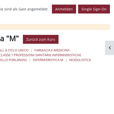
ie sind als Gast angemeldet
Anmelden
Single Sign-On
ca "M"
Zurück zum Kurs
Blo
LI, A CICLO UNICO
FARMACIA E MEDICINA
CLASSE 1 PROFESSIONI SANITARIE INFERMIERISTICHE
MILLO FORLANINI)
INFERMIERISTICA M
MODULISTICA