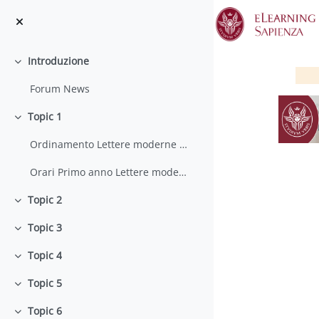
Vai al contenuto principale
Introduzione
Minimizza
Forum News
Topic 1
Minimizza
Ordinamento Lettere moderne 2013-2016
Orari Primo anno Lettere moderne - aggiornamento 5 ottobre 2013
Topic 2
Minimizza
S
Topic 3
Minimizza
Topic 4
Minimizza
Topic 5
Minimizza
Topic 6
Minimizza