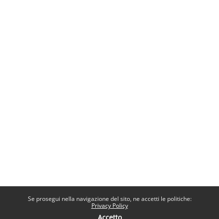
Se prosegui nella navigazione del sito, ne accetti le politiche:
Privacy Policy
Accetto