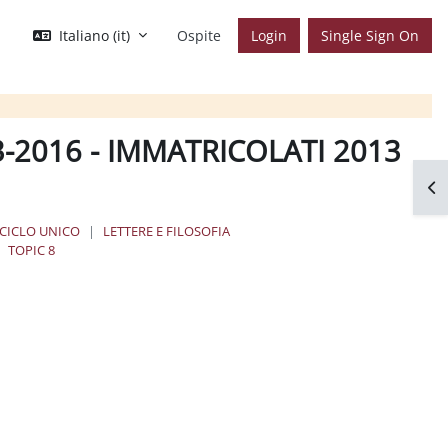
Italiano ‎(it)‎
Ospite
Login
Single Sign On
-2016 - IMMATRICOLATI 2013
Apr
 CICLO UNICO
LETTERE E FILOSOFIA
TOPIC 8