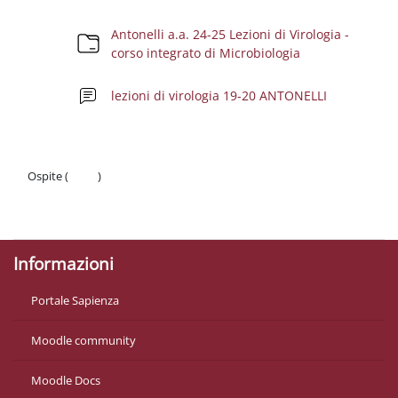
Schema della sezione
Antonelli a.a. 24-25 Lezioni di Virologia -
Cartella
corso integrato di Microbiologia
Forum
lezioni di virologia 19-20 ANTONELLI
Ospite (
Login
)
Politiche
Ottieni l'app mobile
Informazioni
Portale Sapienza
Moodle community
Moodle Docs