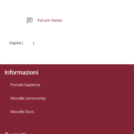
Schema della sezione
Forum News
Ospite (
Login
)
Politiche
Ottieni l'app mobile
Informazioni
Portale Sapienza
Moodle community
Moodle Docs