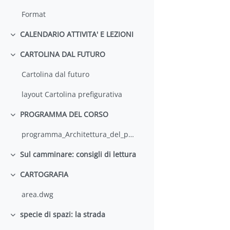
Format
CALENDARIO ATTIVITA' E LEZIONI
Minimizza
CARTOLINA DAL FUTURO
Minimizza
Cartolina dal futuro
layout Cartolina prefigurativa
PROGRAMMA DEL CORSO
Minimizza
programma_Architettura_del_paesaggio_2014_15
Sul camminare: consigli di lettura
Minimizza
CARTOGRAFIA
Minimizza
area.dwg
specie di spazi: la strada
Minimizza