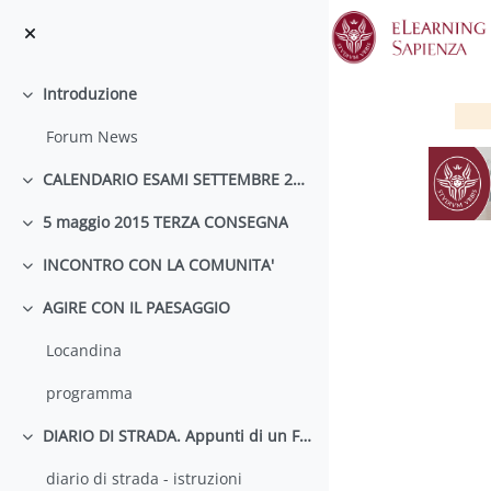
Vai al contenuto principale
Introduzione
Minimizza
Forum News
CALENDARIO ESAMI SETTEMBRE 2015
Minimizza
5 maggio 2015 TERZA CONSEGNA
Minimizza
INCONTRO CON LA COMUNITA'
Minimizza
AGIRE CON IL PAESAGGIO
Minimizza
Locandina
programma
DIARIO DI STRADA. Appunti di un Flaneur contemporaneo
Minimizza
diario di strada - istruzioni