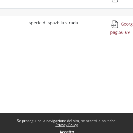
specie di spazi: la strada
George
pag.56-69
Se prosegui nella navigazione del sito, ne accetti le politiche:
Privacy Policy
Accetto