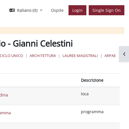
Italiano ‎(it)‎
Ospite
Login
Single Sign On
o - Gianni Celestini
Apr
 CICLO UNICO
ARCHITETTURA
LAUREE MAGISTRALI
ARPAE
Descrizione
loca
dina
programma
ramma