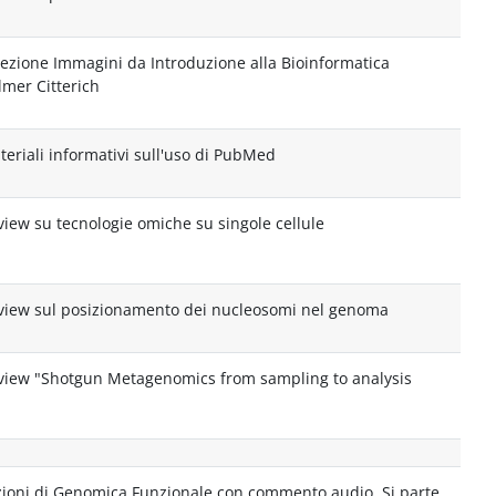
lezione Immagini da Introduzione alla Bioinformatica
lmer Citterich
teriali informativi sull'uso di PubMed
view su tecnologie omiche su singole cellule
view sul posizionamento dei nucleosomi nel genoma
view "Shotgun Metagenomics from sampling to analysis
zioni di Genomica Funzionale con commento audio. Si parte