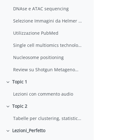
DNAse e ATAC sequencing
Selezione Immagini da Helmer Citterich
Utilizzazione PubMed
Single cell multiomics technologies
Nucleosome positioning
Review su Shotgun Metagenomics
Topic 1
Minimizza
Lezioni con commento audio
Topic 2
Minimizza
Tabelle per clustering, statistica e GO
Lezioni_Perfetto
Minimizza