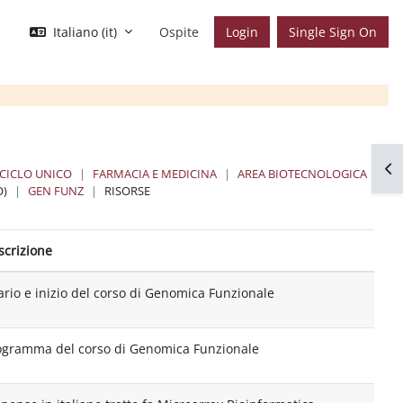
Italiano ‎(it)‎
Ospite
Login
Single Sign On
Apr
 CICLO UNICO
FARMACIA E MEDICINA
AREA BIOTECNOLOGICA
O)
GEN FUNZ
RISORSE
scrizione
ario e inizio del corso di Genomica Funzionale
ogramma del corso di Genomica Funzionale