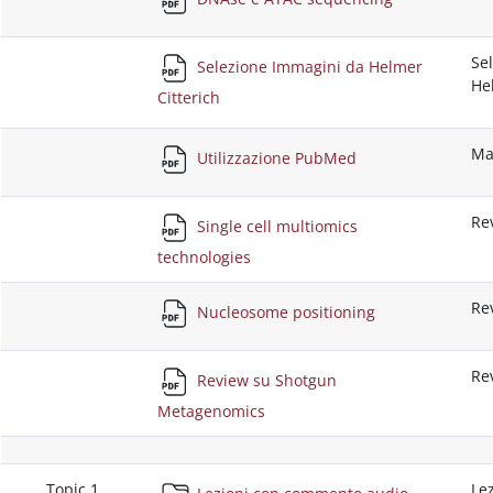
Se
Selezione Immagini da Helmer
He
Citterich
Ma
Utilizzazione PubMed
Re
Single cell multiomics
technologies
Re
Nucleosome positioning
Re
Review su Shotgun
Metagenomics
Topic 1
Le