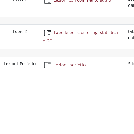
Lezioni con commento audio
dal
Topic 2
tab
Tabelle per clustering, statistica
da
e GO
Lezioni_Perfetto
Sli
Lezioni_perfetto