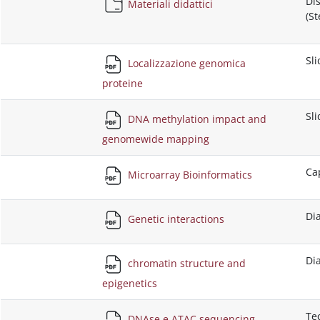
Dis
Materiali didattici
(St
Sl
Localizzazione genomica
proteine
Sl
DNA methylation impact and
genomewide mapping
Cap
Microarray Bioinformatics
Di
Genetic interactions
Di
chromatin structure and
epigenetics
Tec
DNAse e ATAC sequencing