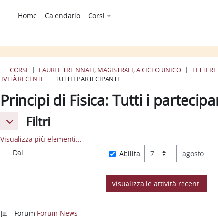
Home
Calendario
Corsi
CORSI
LAUREE TRIENNALI, MAGISTRALI, A CICLO UNICO
LETTERE
TIVITÀ RECENTE
TUTTI I PARTECIPANTI
Principi di Fisica: Tutti i partecipa
Filtri
Filtri
Filtri
Visualizza più elementi...
Dal
Giorno
Mese
Dal
Abilita
Forum
Forum News