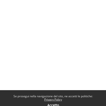
Se prosegui nella navigazione del sito, ne accetti le politiche:
Privacy Policy
Accetto