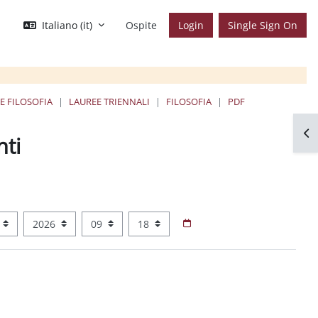
Italiano ‎(it)‎
Ospite
Login
Single Sign On
 E FILOSOFIA
LAUREE TRIENNALI
FILOSOFIA
PDF
Apr
nti
Anno
Ora
Minuto