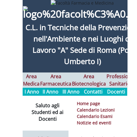
C.L. in
Tecniche della Prevenzion
nell'Ambiente e nei Luoghi di
Lavoro "A" Sede di Roma (Pol.
Umberto I)
Area
Area
Area
Professioni
Medica
Farmaceutica
Biotecnologica
Sanitarie
I
I Anno
II Anno
III Anno
Contatti
Docenti
Home page
Saluto agli
Calendario Lezioni
Studenti ed ai
Calendario Esami
Docenti
Notizie ed eventi