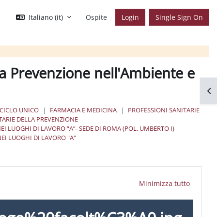
Italiano ‎(it)‎
Ospite
Login
Single Sign On
a Prevenzione nell'Ambiente e
Apr
 CICLO UNICO
FARMACIA E MEDICINA
PROFESSIONI SANITARIE
ITARIE DELLA PREVENZIONE
I LUOGHI DI LAVORO “A”- SEDE DI ROMA (POL. UMBERTO I)
EI LUOGHI DI LAVORO "A"
Minimizza tutto