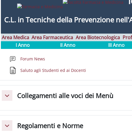
C.L. in
Tecniche della Prevenzione nell'
Area Medica
Area Farmaceutica
Area Biotecnologica
Prof
I Anno
II Anno
III Anno
Forum News
Pagina
Saluto agli Studenti ed ai Docenti
Collegamenti alle voci dei Menù
Minimizza
Regolamenti e Norme
Minimizza