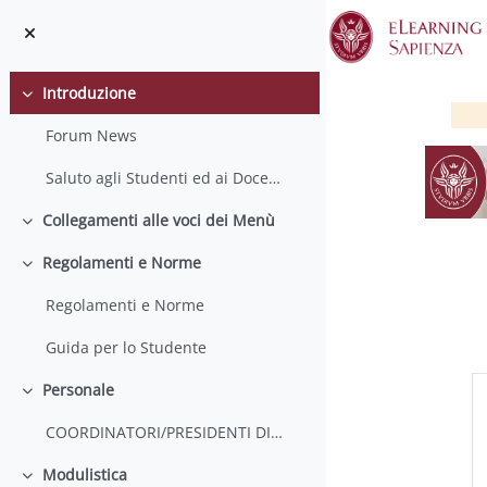
Vai al contenuto principale
Introduzione
Minimizza
Forum News
Saluto agli Studenti ed ai Docenti
Collegamenti alle voci dei Menù
Minimizza
Regolamenti e Norme
Minimizza
Regolamenti e Norme
Guida per lo Studente
S
Personale
Minimizza
COORDINATORI/PRESIDENTI DI COMMISSIONE
Modulistica
Minimizza