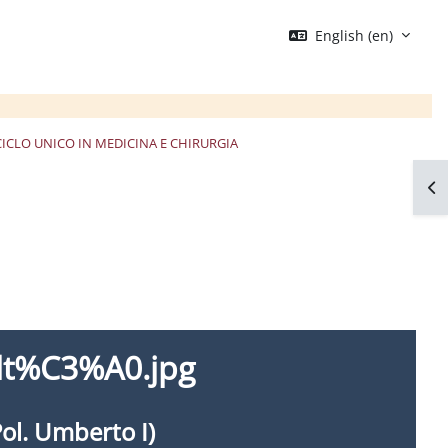
English ‎(en)‎
CICLO UNICO IN MEDICINA E CHIRURGIA
Op
Pol. Umberto I)