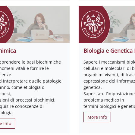
himica
Biologia e Genetica I
pprendere le basi biochimiche
Sapere i meccanismi biol
nomeni vitali e fornire le
cellulari e molecolari di 
cenze
organismi viventi, di tras
d interpretare quelle patologie
espressione dell’informa
anno, come etiologia o
genetica.
enesi,
Saper fare l’impostazione
zioni di processi biochimici.
problema medico in
cquisire conoscenze di
termini biologici e geneti
ologia
More Info
e Info