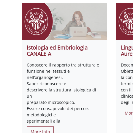
Istologia ed Embriologia
Lingu
CANALE A
Aurel
Conoscere il rapporto tra struttura e
Docent
funzione nei tessuti e
Obiett
nell’organogenesi.
la co
Saper riconoscere e
termi
descrivere la struttura istologica di
con il
un
clinic
preparato microscopico.
degli 
Essere consapevole dei percorsi
Mor
metodologici e
sperimentali alla
More Info