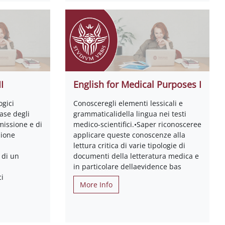
I
English for Medical Purposes I
ogici
Conosceregli elementi lessicali e
base degli
grammaticalidella lingua nei testi
missione e di
medico-scientifici.•Saper riconosceree
zione
applicare queste conoscenze alla
lettura critica di varie tipologie di
 di un
documenti della letteratura medica e
in particolare dellaevidence bas
ci
More Info