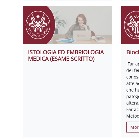
ISTOLOGIA ED EMBRIOLOGIA
Bioc
MEDICA (ESAME SCRITTO)
Far a
dei fe
conos
atte a
che h
patog
altera
Far a
Metod
Mor