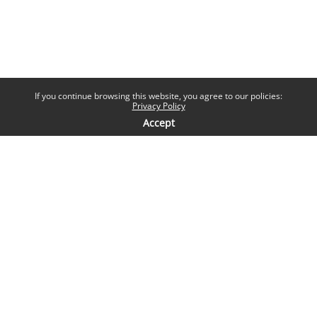
If you continue browsing this website, you agree to our policies:
Privacy Policy
Accept
Contatti
Help desk
Sapienza Università di Roma
Piazzale Aldo Moro 5, 00185 Roma
Seguici