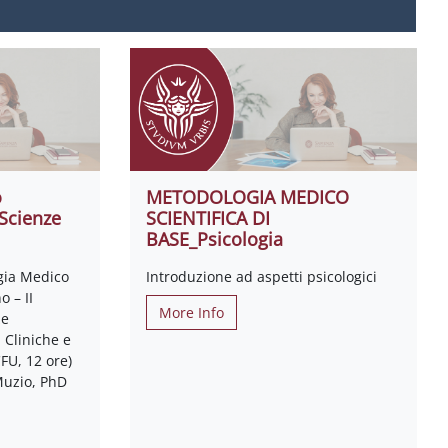
o
METODOLOGIA MEDICO
 Scienze
SCIENTIFICA DI
BASE_Psicologia
gia Medico
Introduzione ad aspetti psicologici
o – II
More Info
ze
 Cliniche e
FU, 12 ore)
Muzio, PhD