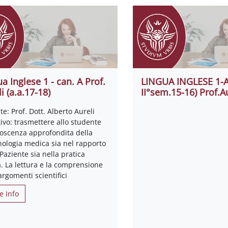
a Inglese 1 - can. A Prof.
LINGUA INGLESE 1-A 
i (a.a.17-18)
II°sem.15-16) Prof.Au
e: Prof. Dott. Alberto Aureli
ivo: trasmettere allo studente
noscenza approfondita della
nologia medica sia nel rapporto
 Paziente sia nella pratica
a. La lettura e la comprensione
argomenti scientifici
e Info