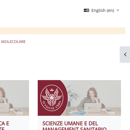
English ‎(en)‎
 E MOLECOLARE
Op
CA E
SCIENZE UMANE E DEL
TE
MANAGEMENT SANITARIO