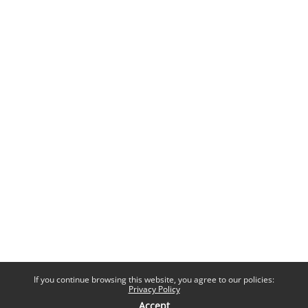
If you continue browsing this website, you agree to our policies:
Privacy Policy
Accept