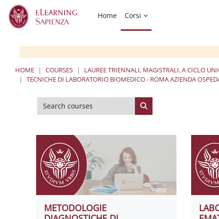
Skip to main content
Home
Corsi
HOME
COURSES
LAUREE TRIENNALI, MAGISTRALI, A CICLO UN
TECNICHE DI LABORATORIO BIOMEDICO - ROMA AZIENDA OSPEDA
Search courses
Search courses
METODOLOGIE
LAB
DIAGNOSTICHE DI
EMA