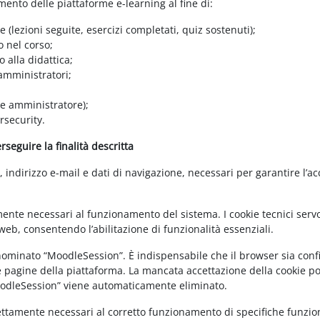
amento delle piattaforme e-learning al fine di:
e (lezioni seguite, esercizi completati, quiz sostenuti);
o nel corso;
 alla didattica;
 amministratori;
 e amministratore);
rsecurity.
seguire la finalità descritta
ndirizzo e-mail e dati di navigazione, necessari per garantire l’ac
mente necessari al funzionamento del sistema. I cookie tecnici servo
eb, consentendo l’abilitazione di funzionalità essenziali.
enominato “MoodleSession”. È indispensabile che il browser sia confi
e pagine della piattaforma. La mancata accettazione della cookie poli
MoodleSession” viene automaticamente eliminato.
rettamente necessari al corretto funzionamento di specifiche funziona