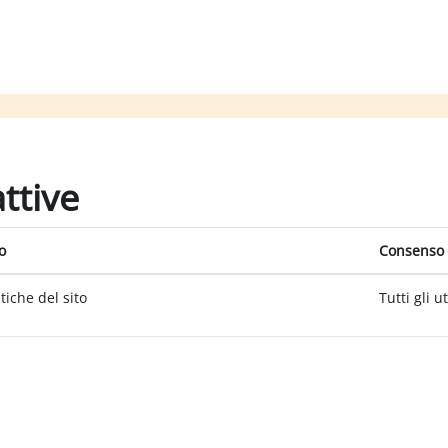
attive
o
Consenso 
itiche del sito
Tutti gli u