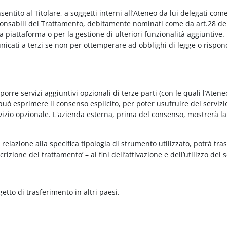
onsentito al Titolare, a soggetti interni all’Ateneo da lui delegati co
Responsabili del Trattamento, debitamente nominati come da art.28 de
piattaforma o per la gestione di ulteriori funzionalità aggiuntive.
municati a terzi se non per ottemperare ad obblighi di legge o rispon
re servizi aggiuntivi opzionali di terze parti (con le quali l’Ateneo
può esprimere il consenso esplicito, per poter usufruire del servizi
ervizio opzionale. L'azienda esterna, prima del consenso, mostrerà la
relazione alla specifica tipologia di strumento utilizzato, potrà tra
rizione del trattamento’ – ai fini dell’attivazione e dell’utilizzo del 
getto di trasferimento in altri paesi.