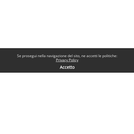
Se prosegui nella navigazione del sito, ne accetti le politiche:
Privacy Policy
Accetto
Contatti
Help desk
Sapienza Università di Roma