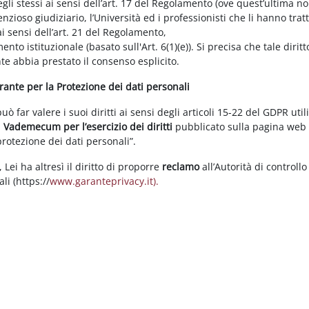
gli stessi ai sensi dell’art. 17 del Regolamento (ove quest’ultima n
enzioso giudiziario, l’Università ed i professionisti che li hanno tratt
i sensi dell’art. 21 del Regolamento,
tamento istituzionale (basato sull'Art. 6(1)(e)). Si precisa che tale di
nte abbia prestato il consenso esplicito.
arante per la Protezione dei dati personali
 far valere i suoi diritti ai sensi degli articoli 15-22 del GDPR util
l
Vademecum per l’esercizio dei diritti
pubblicato sulla pagina we
 protezione dei dati personali”.
Lei ha altresì il diritto di proporre
reclamo
all’Autorità di controllo
li (https://
www.garanteprivacy.it).