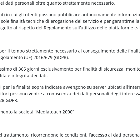
dei dati personali oltre quanto strettamente necessario.
at) in cui gli utenti possono pubblicare autonomamente informazioni 
e sole finalità tecniche di erogazione del servizio e per garantirne 
 soggetto al rispetto del Regolamento sull’utilizzo delle piattaforme 
 per il tempo strettamente necessario al conseguimento delle finalit
Regolamento (UE) 2016/679 (GDPR).
simo di 365 giorni esclusivamente per finalità di sicurezza, monitor
tà e integrità dei dati.
 per le finalità sopra indicate avvengono su server ubicati all’interno
nitori possono venire a conoscenza dei dati personali degli interessa
 28 GDPR.
amento la società “Mediatouch 2000”
el trattamento, ricorrendone le condizioni, l’
accesso
ai dati personal