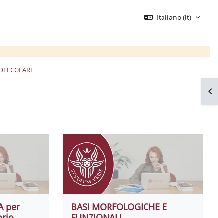
Italiano ‎(it)‎
MOLECOLARE
Apr
A per
BASI MORFOLOGICHE E
orio
FUNZIONALI