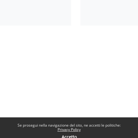
Se prosegui nella navigazione del sito, ne accetti le politiche:
Privacy Policy
Accetto