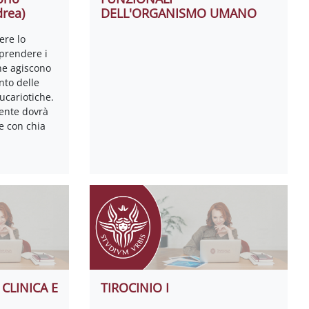
rea)
DELL'ORGANISMO UMANO
ere lo
prendere i
he agiscono
nto delle
ucariotiche.
dente dovrà
e con chia
 CLINICA E
TIROCINIO I