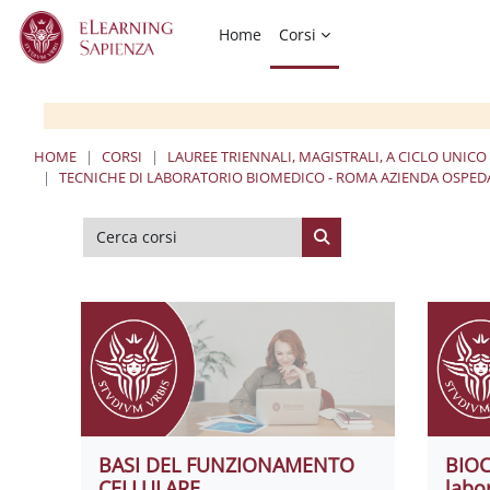
Vai al contenuto principale
Home
Corsi
HOME
CORSI
LAUREE TRIENNALI, MAGISTRALI, A CICLO UNICO
TECNICHE DI LABORATORIO BIOMEDICO - ROMA AZIENDA OSPEDA
Cerca corsi
Cerca corsi
BASI DEL FUNZIONAMENTO
BIOC
CELLULARE
labo