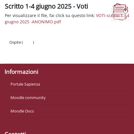
Scritto 1-4 giugno 2025 - Voti
Aggregazione dei criteri
Per visualizzare il file, fai click su questo link:
VOTI-scritto 1 - 4
giugno 2025 -ANONIMO.pdf
Ospite (
Login
)
Politiche
Ottieni l'app mobile
Informazioni
Portale Sapienza
Moodle community
Moodle Docs