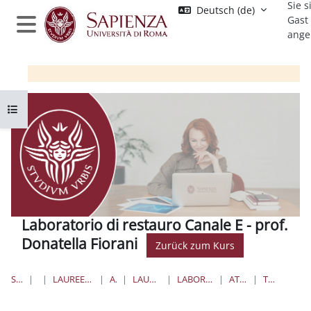
Sie s
Zum Hauptinhalt
Deutsch ‎(de)‎
Gast
ange
Website-Übersicht
Kursindex öffnen
Laboratorio di restauro Canale E - prof.
Donatella Fiorani
Zurück zum Kurs
STARTSEITE
KURSE
LAUREE TRIENNALI, MAGISTRALI, A CICLO UNICO
ARCHITETTURA
LAUREE MAGISTRALI A CICLO UNICO
LABORATORIO DI RESTAURO PROF. FIORANI
ATTIVITÀ LABORATORIO 9
TAVOLA DIAGNOSTICA 2