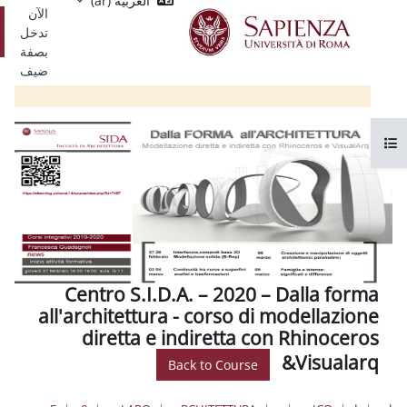
العربية ‎(ar)‎
Single
يسي
الآن
Sign
تسجيل
تدخل
On
الدخول
بصفة
ضيف
Centro S.I.D.A. – 2020 – 
all'architettura - corso di 
diretta e indiretta con
Back to Course