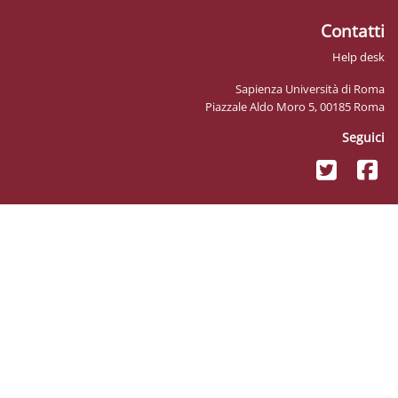
Sapienz
Piazzale Ald