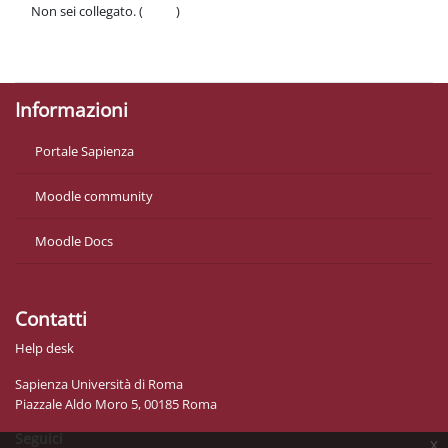
Non sei collegato. (
Login
)
Politiche
Ottieni l'app mobile
Informazioni
Portale Sapienza
Moodle community
Moodle Docs
Contatti
Help desk
Sapienza Università di Roma
Piazzale Aldo Moro 5, 00185 Roma
Seguici
x