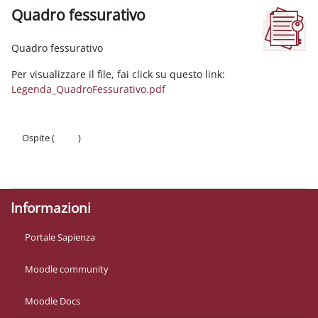
Quadro fessurativo
Aggregazione dei criteri
Quadro fessurativo
Per visualizzare il file, fai click su questo link:
Legenda_QuadroFessurativo.pdf
Ospite (
Login
)
Politiche
Ottieni l'app mobile
Informazioni
Portale Sapienza
Moodle community
Moodle Docs