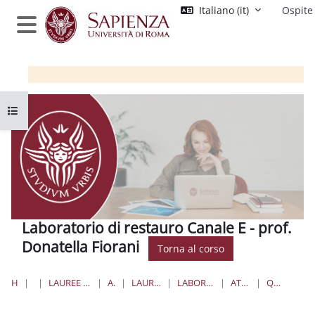
Vai al contenuto principale
Italiano ‎(it)‎
Ospite
Pannello laterale
Apri indice del corso
Laboratorio di restauro Canale E - prof.
Donatella Fiorani
Torna al corso
HOME
CORSI
LAUREE TRIENNALI, MAGISTRALI, A CICLO UNICO
ARCHITETTURA
LAUREE MAGISTRALI A CICLO UNICO
LABORATORIO DI RESTAURO PROF. FIORANI
ATTIVITÀ LABORATORIO 10
QUADRO FESSURATIVO