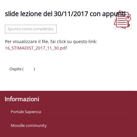
slide lezione del 30/11/2017 con appunti
Aggregazione dei criteri
Spunta come completato
Per visualizzare il file, fai click su questo link:
16_STIMADIST_2017_11_30.pdf
Ospite (
Login
)
Politiche
Ottieni l'app mobile
Informazioni
Portale Sapienza
Moodle community