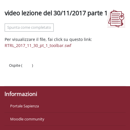
video lezione del 30/11/2017 parte 1
Aggregazione dei criteri
Spunta come completato
Per visualizzare il file, fai click su questo link:
RTRL_2017_11_30_pt_1_toolbar.swf
Ospite (
Login
)
Politiche
Ottieni l'app mobile
Informazioni
Portale Sapienza
Moodle community