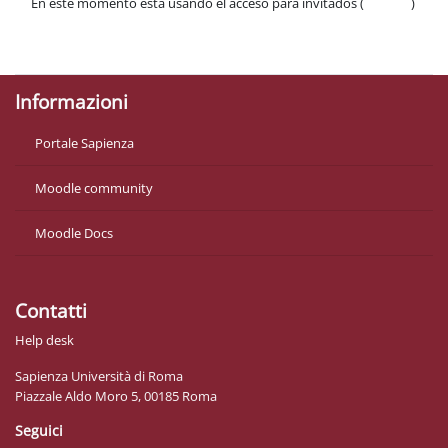
En este momento está usando el acceso para invitados (
Acceder
)
Políticas
Descargar la app para dispositivos móviles
Informazioni
Portale Sapienza
Moodle community
Moodle Docs
Contatti
Help desk
Sapienza Università di Roma
Piazzale Aldo Moro 5, 00185 Roma
Seguici