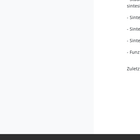
sintes
- Sint
- Sint
- Sint
- Funz
Zuletz