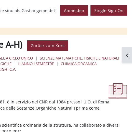
ie sind als Gast angemeldet
Anmelden
Single Sign-On
e A-H)
Zurück zum Kurs
Blo
LI, A CICLO UNICO
SCIENZE MATEMATICHE, FISICHE E NATURALI
OGICHE
II ANNO I SEMESTRE
CHIMICA ORGANICA
IGHI C.V.
981, è in servizio nel CNR dal 1984 presso l'U.O. di Roma
imica delle Sostanze Organiche Naturali) prima come
à scientifica ordinaria della struttura, ha collaborato a diversi
N 2010-2011.