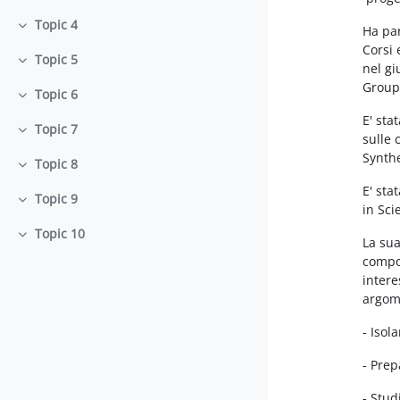
Topic 4
Ha par
Einklappen
Corsi 
Topic 5
Einklappen
nel gi
Group
Topic 6
Einklappen
E' sta
Topic 7
Einklappen
sulle 
Synth
Topic 8
Einklappen
E' sta
Topic 9
Einklappen
in Sci
Topic 10
Einklappen
La sua
compos
intere
argome
- Isol
- Prep
- Stud