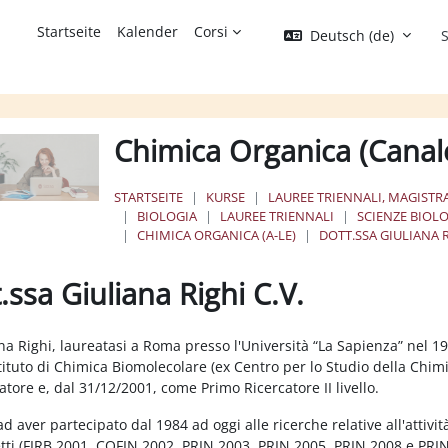
Startseite
Kalender
Corsi
Deutsch ‎(de)‎
S
Chimica Organica (Canal
STARTSEITE
KURSE
LAUREE TRIENNALI, MAGISTRA
BIOLOGIA
LAUREE TRIENNALI
SCIENZE BIOL
CHIMICA ORGANICA (A-LE)
DOTT.SSA GIULIANA R
.ssa Giuliana Righi C.V.
ssbedingungen
na Righi, laureatasi a Roma presso l'Università “La Sapienza” nel 1
stituto di Chimica Biomolecolare (ex Centro per lo Studio della Ch
atore e, dal 31/12/2001, come Primo Ricercatore II livello.
ad aver partecipato dal 1984 ad oggi alle ricerche relative all'attivit
ti (FIRB 2001, COFIN 2002, PRIN 2003, PRIN 2005, PRIN 2008 e PRI