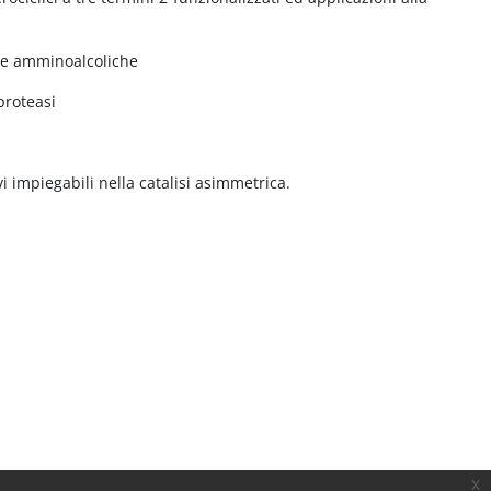
nze amminoalcoliche
-proteasi
i impiegabili nella catalisi asimmetrica.
x