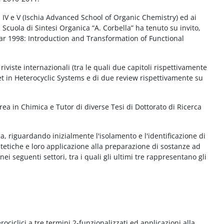
, IV e V (Ischia Advanced School of Organic Chemistry) ed ai
ta Scuola di Sintesi Organica “A. Corbella” ha tenuto su invito,
ear 1998: Introduction and Transformation of Functional
 riviste internazionali (tra le quali due capitoli rispettivamente
 in Heterocyclic Systems e di due review rispettivamente su
urea in Chimica e Tutor di diverse Tesi di Dottorato di Ricerca
a, riguardando inizialmente l'isolamento e l'identificazione di
tetiche e loro applicazione alla preparazione di sostanze ad
i seguenti settori, tra i quali gli ultimi tre rappresentano gli
rociclici a tre termini 2-funzionalizzati ed applicazioni alla