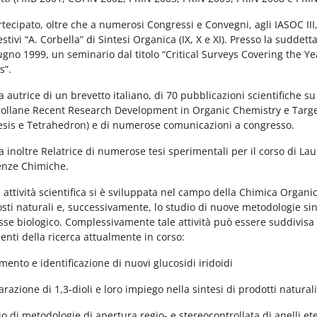
tecipato, oltre che a numerosi Congressi e Convegni, agli IASOC III
estivi “A. Corbella” di Sintesi Organica (IX, X e XI). Presso la suddet
ugno 1999, un seminario dal titolo “Critical Surveys Covering the Y
s”.
ta autrice di un brevetto italiano, di 70 pubblicazioni scientifiche su
collane Recent Research Development in Organic Chemistry e Target
esis e Tetrahedron) e di numerose comunicazioni a congresso.
ta inoltre Relatrice di numerose tesi sperimentali per il corso di La
enze Chimiche.
 attività scientifica si è sviluppata nel campo della Chimica Organic
ti naturali e, successivamente, lo studio di nuove metodologie sin
sse biologico. Complessivamente tale attività può essere suddivisa ne
nti della ricerca attualmente in corso:
amento e identificazione di nuovi glucosidi iridoidi
arazione di 1,3-dioli e loro impiego nella sintesi di prodotti naturali
io di metodologie di apertura regio- e stereocontrollata di anelli ete