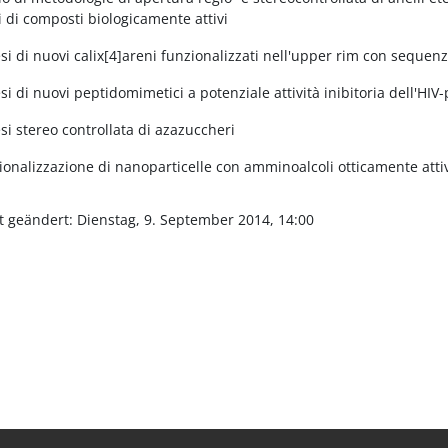
i di composti biologicamente attivi
esi di nuovi calix[4]areni funzionalizzati nell'upper rim con seque
esi di nuovi peptidomimetici a potenziale attività inibitoria dell'HIV
esi stereo controllata di azazuccheri
ionalizzazione di nanoparticelle con amminoalcoli otticamente attiv
t geändert: Dienstag, 9. September 2014, 14:00