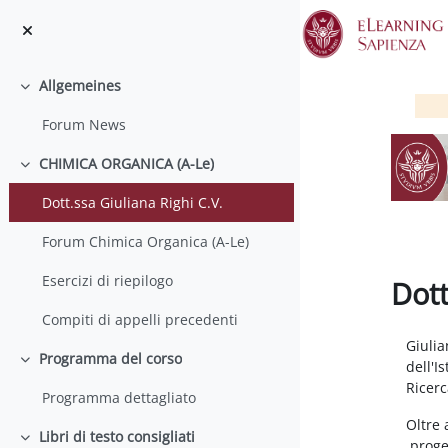
Zum Hauptinhalt
Allgemeines
Einklappen
Forum News
CHIMICA ORGANICA (A-Le)
Einklappen
Dott.ssa Giuliana Righi C.V.
Forum Chimica Organica (A-Le)
Esercizi di riepilogo
Dott
Compiti di appelli precedenti
Abschlu
Giulia
Programma del corso
dell'I
Einklappen
Ricerc
Programma dettagliato
Oltre 
Libri di testo consigliati
proget
Einklappen