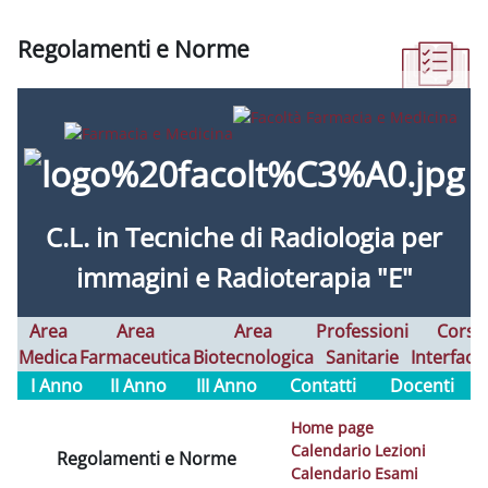
Regolamenti e Norme
Aggregazione dei criteri
C.L. in
Tecniche di Radiologia per
immagini e Radioterapia "E"
Area
Area
Area
Professioni
Corsi
Medica
Farmaceutica
Biotecnologica
Sanitarie
Interfaco
I Anno
II Anno
III Anno
Contatti
Docenti
Home page
Calendario Lezioni
Regolamenti e Norme
Calendario Esami