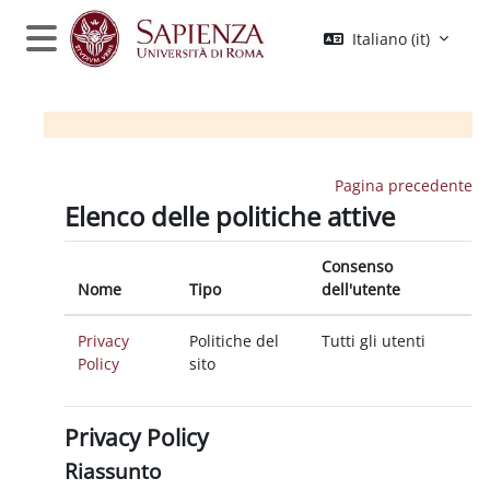
Vai al contenuto principale
Italiano ‎(it)‎
Pannello laterale
Pagina precedente
Elenco delle politiche attive
Consenso
Nome
Tipo
dell'utente
Privacy
Politiche del
Tutti gli utenti
Policy
sito
Privacy Policy
Riassunto