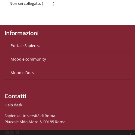
Non sei collegato. (
Login
)
Politiche
Ottieni l'app mobile
Informazioni
Portale Sapienza
Moodle community
Moodle Docs
Contatti
Help desk
Sapienza Università di Roma
Piazzale Aldo Moro 5, 00185 Roma
Seguici
x