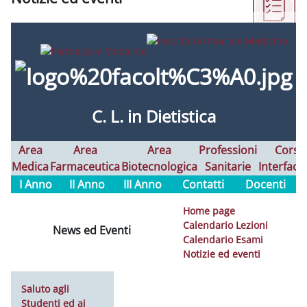
Aggregazione dei criteri
C. L. in Dietistica
Area
Area
Area
Professioni
Corsi
Medica
Farmaceutica
Biotecnologica
Sanitarie
Interfaco
I Anno
II Anno
III Anno
Contatti
Docenti
Home page
Calendario Lezioni
News ed Eventi
Calendario Esami
Notizie ed eventi
Saluto agli
Studenti ed ai