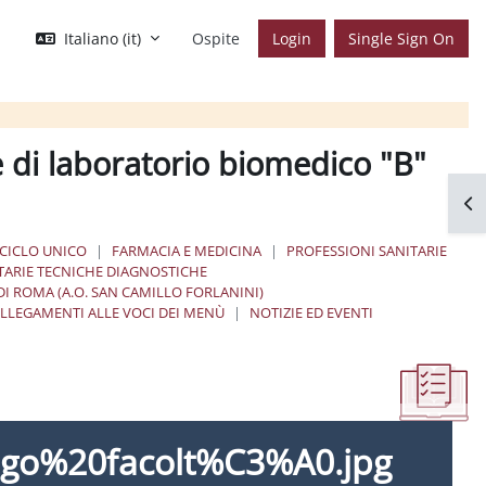
Italiano ‎(it)‎
Ospite
Login
Single Sign On
 di laboratorio biomedico "B"
Apr
 CICLO UNICO
FARMACIA E MEDICINA
PROFESSIONI SANITARIE
ITARIE TECNICHE DIAGNOSTICHE
DI ROMA (A.O. SAN CAMILLO FORLANINI)
LLEGAMENTI ALLE VOCI DEI MENÙ
NOTIZIE ED EVENTI