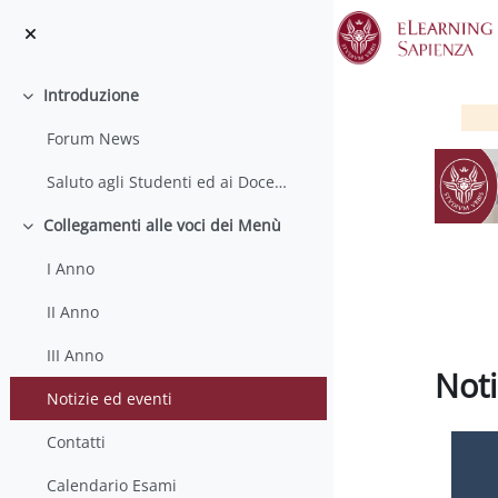
Vai al contenuto principale
Introduzione
Minimizza
Forum News
Saluto agli Studenti ed ai Docenti
Collegamenti alle voci dei Menù
Minimizza
I Anno
II Anno
III Anno
Noti
Notizie ed eventi
Aggregaz
Contatti
Calendario Esami