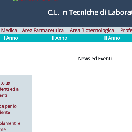
C.L. in
Tecniche di Labora
 Medica
Area Farmaceutica
Area Biotecnologica
Profe
I Anno
II Anno
III Anno
News ed Eventi
to agli
enti ed ai
enti
da per lo
dente
olamenti e
rme