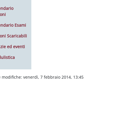
endario
oni
endario Esami
oni Scaricabili
zie ed eventi
ulistica
 modifiche: venerdì, 7 febbraio 2014, 13:45