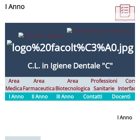
I Anno
Aggregazione dei criteri
C.L. in Igiene Dentale "C"
Area
Area
Area
Professioni
Corsi
Medica
Farmaceutica
Biotecnologica
Sanitarie
Interfaco
I Anno
II Anno
III Anno
Contatti
Docenti
I Anno