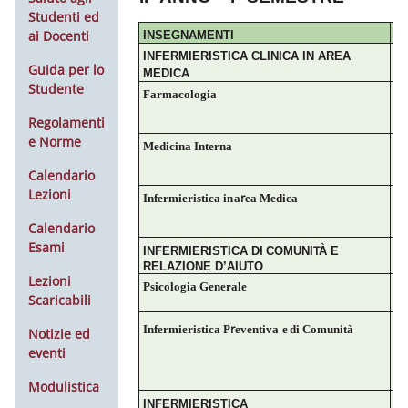
Studenti ed
ai Docenti
INSEGNAMENTI
INFERMIERISTICA CLINICA IN AREA
Guida per lo
MEDICA
Studente
Farmacologia
B
Regolamenti
e Norme
Medicina
Interna
M
Calendario
Lezioni
r
Infermieristica
in
a
ea
Medica
M
Calendario
Esami
T
INFERMIERISTICA
DI
COMUNI
À
E
RELAZIONE D’AIUTO
Lezioni
Psicologia
Generale
M
Scaricabili
P
r
Infermieristica
P
eventiva
e
di Comunità
M
Notizie ed
eventi
Modulistica
INFERMIERISTICA