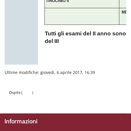
TIROCINIO
II
MED/
T
utti gli esami del II anno sono 
del III
Ultime modifiche: giovedì, 6 aprile 2017, 16:39
Ospite (
Login
)
Politiche
Ottieni l'app mobile
Informazioni