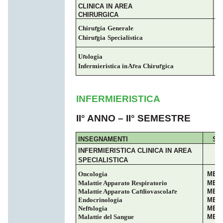
CLINICA IN AREA
CHIRURGICA
r
Chiru
gia
Generale
M
r
Chiru
gia
Specialistica
M
r
U
ologia
M
r
r
Infermieristica
in
A
ea
Chiru
gica
M
INFERMIERISTICA
II° ANNO – II° SEMESTRE
INSEGNAMENTI
SS
INFERMIERISTICA CLINICA IN AREA
SPECIALISTICA
Oncologia
MED/
Malattie Apparato
Respiratorio
MED/
r
r
Malattie Apparato
Ca
diovascola
e
MED/
Endocrinologia
MED/
r
Nef
ologia
MED/
Malattie del
Sangue
MED/