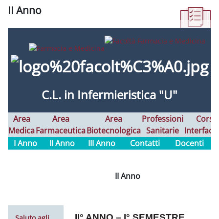
II Anno
Aggregazione dei criteri
C.L. in Infermieristica "U"
Area
Area
Area
Professioni
Corsi
Medica
Farmaceutica
Biotecnologica
Sanitarie
Interfaco
I Anno
II Anno
III Anno
Contatti
Docenti
II Anno
II° ANNO – I° SEMESTRE
Saluto agli