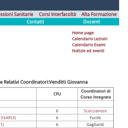
ssioni Sanitarie
Corsi Interfacoltà
Alta Formazione
Contatti
Docenti
Home page
Calendario Lezioni
Calendario Esami
Notizie ed eventi
 e Relativi Coordinatori:Venditti Giovanna
Coordinatori di
CFU
Corso Integrato
6
Scaccianoce
(1034953)
6
Fucile
7)
6
Gagliardi