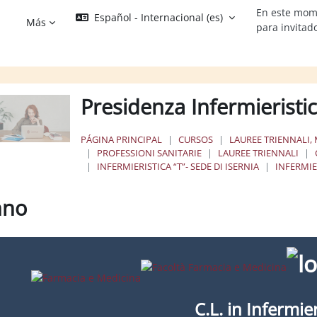
En este mom
Español - Internacional ‎(es)‎
Más
para invitad
Presidenza Infermieristi
PÁGINA PRINCIPAL
CURSOS
LAUREE TRIENNALI, 
PROFESSIONI SANITARIE
LAUREE TRIENNALI
INFERMIERISTICA “T”- SEDE DI ISERNIA
INFERMIE
nno
os de finalización
C.L. in Infermier