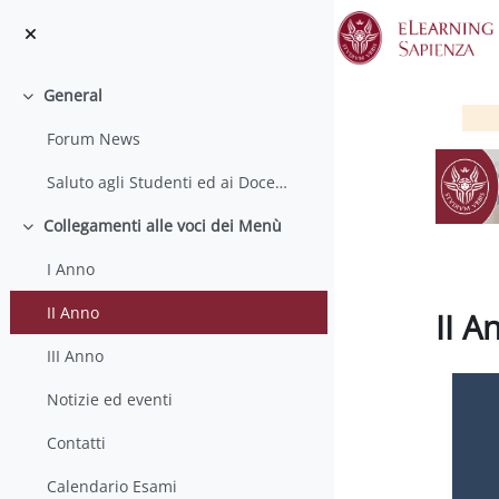
Salta al contenido principal
General
Colapsar
Forum News
Saluto agli Studenti ed ai Docenti
Collegamenti alle voci dei Menù
Colapsar
I Anno
II Anno
II A
III Anno
Requisit
Notizie ed eventi
Contatti
Calendario Esami