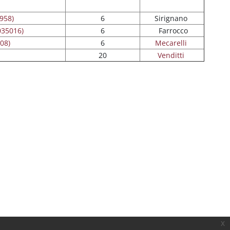
4958)
6
Sirignano
1035016)
6
Farrocco
908)
6
Mecarelli
20
Venditti
x