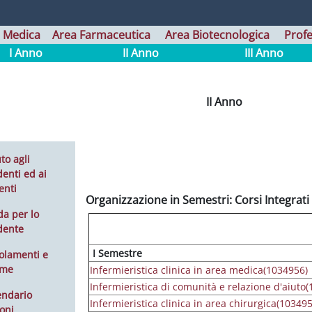
 Medica
Area Farmaceutica
Area Biotecnologica
Profe
I Anno
II Anno
III Anno
II Anno
to agli
enti ed ai
enti
Organizzazione in Semestri: Corsi Integrati
da per lo
dente
I Semestre
olamenti e
rme
Infermieristica clinica in area medica(1034956)
Infermieristica di comunità e relazione d'aiuto
endario
Infermieristica clinica in area chirurgica(103495
oni