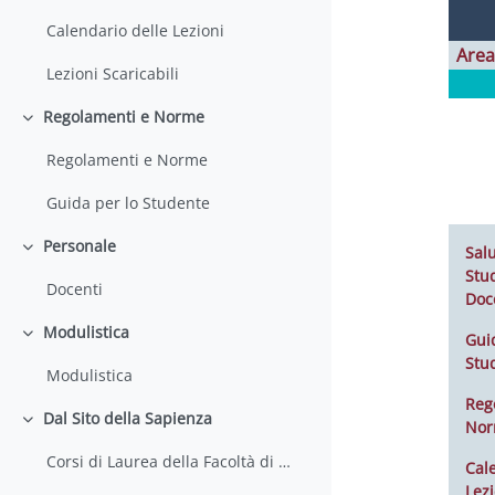
Calendario delle Lezioni
Area
Lezioni Scaricabili
Regolamenti e Norme
Colapsar
Regolamenti e Norme
Guida per lo Studente
Personale
Salu
Colapsar
Stud
Docenti
Doc
Modulistica
Gui
Colapsar
Stu
Modulistica
Reg
Dal Sito della Sapienza
No
Colapsar
Corsi di Laurea della Facoltà di Farmacia e Medicina
Cal
Lezi