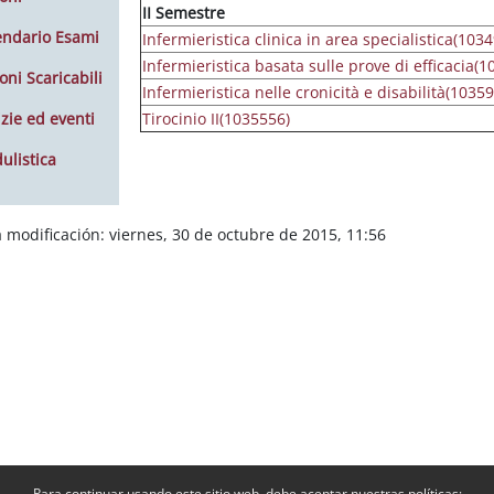
II Semestre
endario Esami
Infermieristica clinica in area specialistica(103
Infermieristica basata sulle prove di efficacia(
oni Scaricabili
Infermieristica nelle cronicità e disabilità(1035
zie ed eventi
Tirocinio II(1035556)
ulistica
 modificación: viernes, 30 de octubre de 2015, 11:56
Para continuar usando este sitio web, debe aceptar nuestras políticas: