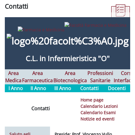
Contatti
Completion requirements
C.L. in Infermieristica "O"
Area
Area
Area
Professioni
Corsi
Medica
Farmaceutica
Biotecnologica
Sanitarie
Interfaco
I Anno
II Anno
III Anno
Contatti
Docenti
Home page
Calendario Lezioni
Contatti
Calendario Esami
Notizie ed eventi
Saluto agli
Preside:
Prof. Vincenzo Vullo