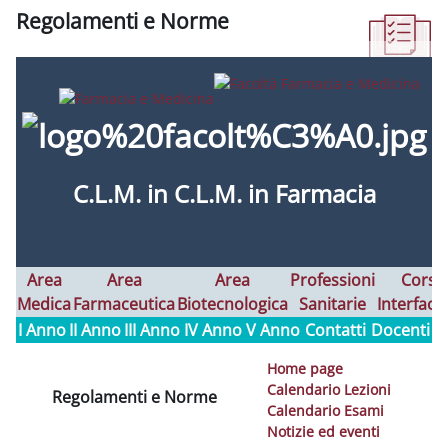
Regolamenti e Norme
Aggregazione dei criteri
C.L.M. in
C.L.M. in Farmacia
Area
Area
Area
Professioni
Corsi
Medica
Farmaceutica
Biotecnologica
Sanitarie
Interfaco
I Anno
II Anno
III Anno
IV Anno
V Anno
Contatti
Docenti
Home page
Calendario Lezioni
Regolamenti e Norme
Calendario Esami
Notizie ed eventi