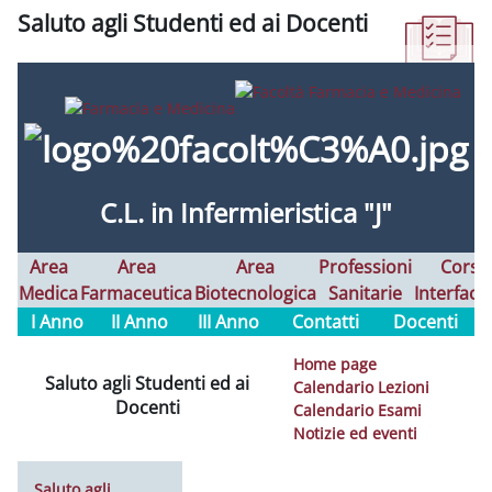
Saluto agli Studenti ed ai Docenti
Abschlussbedingungen
C.L. in Infermieristica "J"
Area
Area
Area
Professioni
Corsi
Medica
Farmaceutica
Biotecnologica
Sanitarie
Interfaco
I Anno
II Anno
III Anno
Contatti
Docenti
Home page
Saluto agli Studenti ed ai
Calendario Lezioni
Docenti
Calendario Esami
Notizie ed eventi
Saluto agli