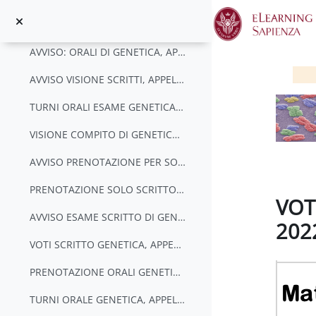
Vai al contenuto principale
PRENOTAZIONE ORALI, APPELLO DEL 16 GIUGNO 2022
AVVISO: ORALI DI GENETICA, APPELLO DEL 16 GIUGNO
AVVISO VISIONE SCRITTI, APPELLO DEL 16 GIUGNO 2022
TURNI ORALI ESAME GENETICA, 27 GIUGNO 2022, APPELLO DEL 16 GIUGNO 2022
VISIONE COMPITO DI GENETICA, APPELLO DEL 16 GIUGNO 2022
AVVISO PRENOTAZIONE PER SOLO SCRITTO, APPELLO DEL 12 LUGLIO 2022
PRENOTAZIONE SOLO SCRITTO, APPELLO DEL 12 LUGLIO 2022
VOT
AVVISO ESAME SCRITTO DI GENETICA, APPELLO DEL 12 LUGLIO 2022
202
VOTI SCRITTO GENETICA, APPELLO DEL 12 LUGLIO 2022
Aggregaz
PRENOTAZIONE ORALI GENETICA, APPELLO DEL 12 LUGLIO 2022
TURNI ORALE GENETICA, APPELLO DEL 12 LUGLIO 2022