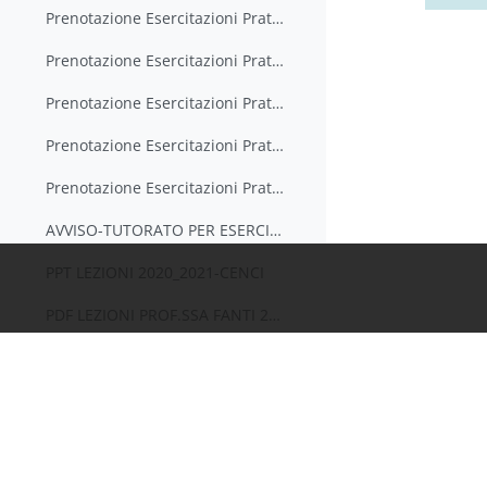
Prenotazione Esercitazioni Pratiche Genetica: 27 maggio ore 11-12.30
Prenotazione Esercitazioni Pratiche Genetica: 27 maggio ore 14-15.30
Prenotazione Esercitazioni Pratiche Genetica: 27 maggio ore 16-17.30
Prenotazione Esercitazioni Pratiche Genetica: 28 maggio ore 09-10.30
Prenotazione Esercitazioni Pratiche Genetica: 28 maggio ore11-12.30
AVVISO-TUTORATO PER ESERCIZI PROPEDEUTICI ALL'ESAME (L. TULLO)
PPT LEZIONI 2020_2021-CENCI
PDF LEZIONI PROF.SSA FANTI 2021
AVVISO ESAME SCRITTO APPELLO 15 GIUGNO
AVVISO URGENTE: SOVRAPPOSIZIONE ESAME CON BCI
ORARI E GRUPPI PRENOTATI ESAME GENETICA DEL 15 GIUGNO 2021
Informazioni
AVVISO: INFORMAZIONI PER LA PROVA SCRITTA E PRENOTAZIONE PRODIGIT (16 GIUGNO 2021)