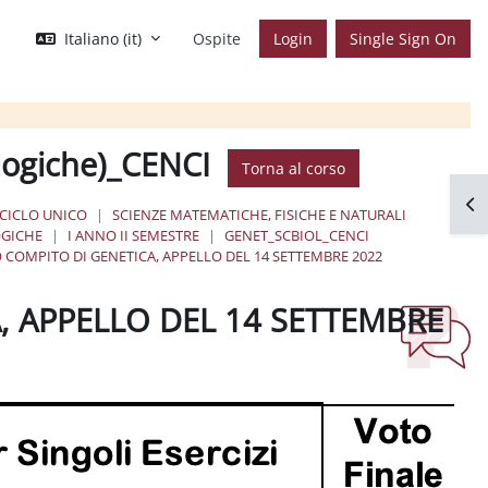
Italiano ‎(it)‎
Ospite
Login
Single Sign On
ologiche)_CENCI
Torna al corso
Apr
 CICLO UNICO
SCIENZE MATEMATICHE, FISICHE E NATURALI
OGICHE
I ANNO II SEMESTRE
GENET_SCBIOL_CENCI
O COMPITO DI GENETICA, APPELLO DEL 14 SETTEMBRE 2022
, APPELLO DEL 14 SETTEMBRE