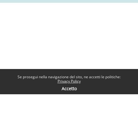
Se prosegui nella navigazione del sito, ne accetti le politiche:
Privacy Policy
Accetto
Contatti