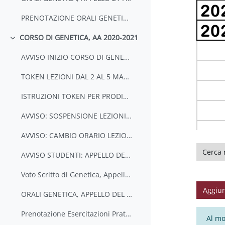
PRENOTAZIONE ORALI GENETICA SB, APPELLO DEL 21 FEBB 2023
CORSO DI GENETICA, AA 2020-2021
Minimizza
AVVISO INIZIO CORSO DI GENETICA, CANALE F-N (PROF. CENCI)
TOKEN LEZIONI DAL 2 AL 5 MARZO 2021
ISTRUZIONI TOKEN PER PRODIGIT
AVVISO: SOSPENSIONE LEZIONI IN PRESENZA
AVVISO: CAMBIO ORARIO LEZIONE DEL 16 MARZO 2021
Cerca ne
AVVISO STUDENTI: APPELLO DEL 6 APRILE 2021
Voto Scritto di Genetica, Appello del 8 aprile 2021
Aggiun
ORALI GENETICA, APPELLO DEL 6 APRILE 2021
Prenotazione Esercitazioni Pratiche Genetica: 27 maggio ore 9-10.30
Al mo