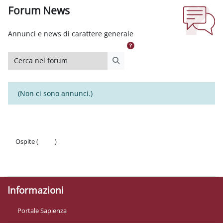
Forum News
Aggregazione dei criteri
Annunci e news di carattere generale
Cerca nei forum
Cerca nei forum
(Non ci sono annunci.)
Ospite (
Login
)
Politiche
Ottieni l'app mobile
Informazioni
Portale Sapienza