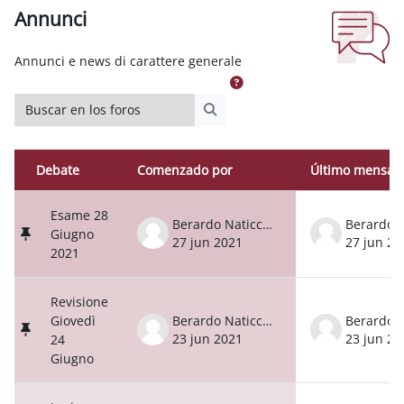
Annunci
Requisitos de finalización
Annunci e news di carattere generale
Buscar en los foros
Buscar en los foros
Debate
Comenzado por
Último mensaj
Estado
Mostrando 6 de 6 discusiones
Esame 28
Berardo Naticchia
Giugno
27 jun 2021
27 jun 20
2021
Revisione
Giovedì
Berardo Naticchia
23 jun 2021
23 jun 20
24
Giugno