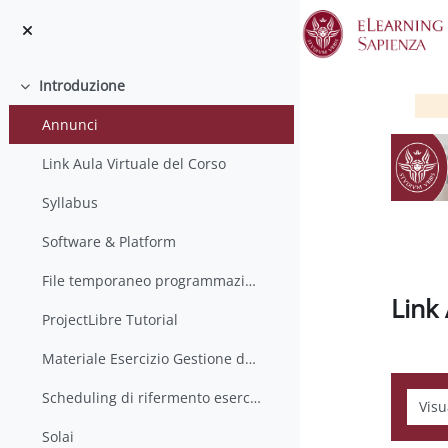
Vai al contenuto principale
Introduzione
Minimizza
Annunci
Link Aula Virtuale del Corso
Syllabus
Software & Platform
File temporaneo programmazione
Link 
ProjectLibre Tutorial
Materiale Esercizio Gestione della Produzione
Scheduling di rifermento esercizio
Modali
Solai