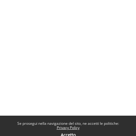
Se prosegui nella navigazione del sito, ne accetti le politiche:
Privacy Policy
Accetto