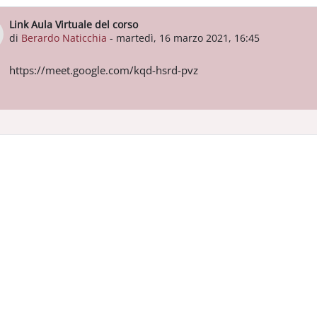
Link Aula Virtuale del corso
Numero di risposte: 0
di
Berardo Naticchia
-
martedì, 16 marzo 2021, 16:45
https://meet.google.com/kqd-hsrd-pvz