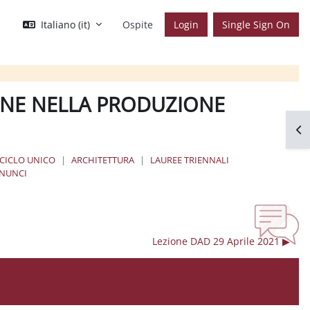
Italiano ‎(it)‎
Ospite
Login
Single Sign On
IONE NELLA PRODUZIONE
Apr
 CICLO UNICO
ARCHITETTURA
LAUREE TRIENNALI
NUNCI
Lezione DAD 29 Aprile 2021 ▶︎