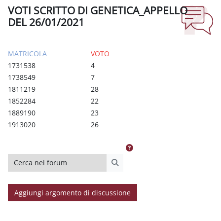
VOTI SCRITTO DI GENETICA_APPELLO
DEL 26/01/2021
Aggregazione dei criteri
MATRICOLA
VOTO
1731538
4
1738549
7
1811219
28
1852284
22
1889190
23
1913020
26
Cerca nei forum
Cerca nei forum
Aggiungi argomento di discussione